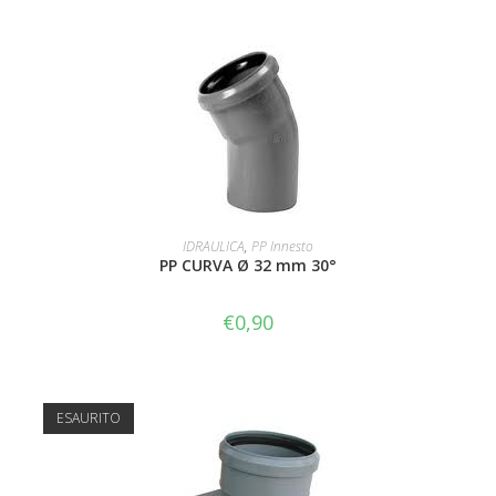
AGGIUNGI AL CARRELLO
IDRAULICA
,
PP Innesto
PP CURVA Ø 32 mm 30°
€
0,90
ESAURITO