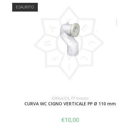
ESAURITO
LEGGI TUTTO
IDRAULICA
,
PP Innesto
CURVA WC CIGNO VERTICALE PP Ø 110 mm
€
10,00