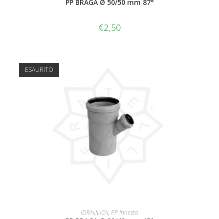
PP BRAGA Ø 50/50 mm 87°
€
2,50
ESAURITO
LEGGI TUTTO
IDRAULICA
,
PP Innesto