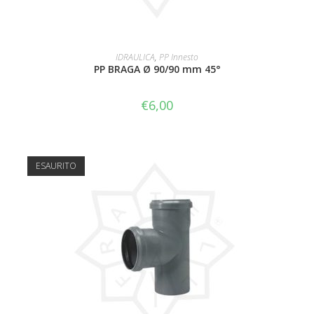
LEGGI TUTTO
IDRAULICA
,
PP Innesto
PP BRAGA Ø 90/90 mm 45°
€
6,00
ESAURITO