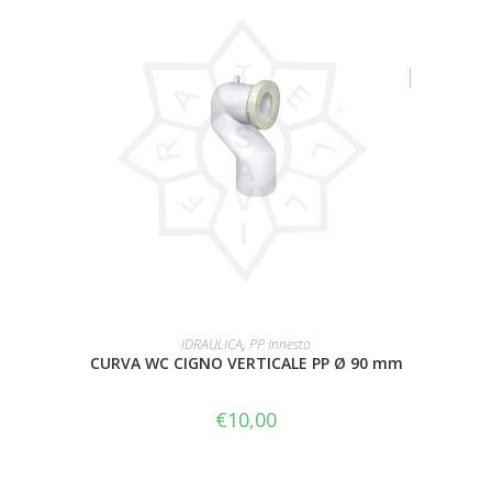
AGGIUNGI AL CARRELLO
IDRAULICA
,
PP Innesto
CURVA WC CIGNO VERTICALE PP Ø 90 mm
€
10,00