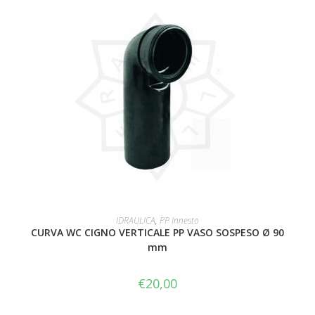
AGGIUNGI AL CARRELLO
IDRAULICA
,
PP Innesto
CURVA WC CIGNO VERTICALE PP VASO SOSPESO Ø 90
mm
€
20,00