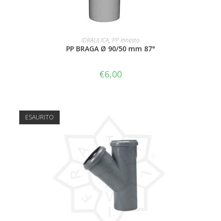
AGGIUNGI AL CARRELLO
IDRAULICA
,
PP Innesto
PP BRAGA Ø 90/50 mm 87°
€
6,00
ESAURITO