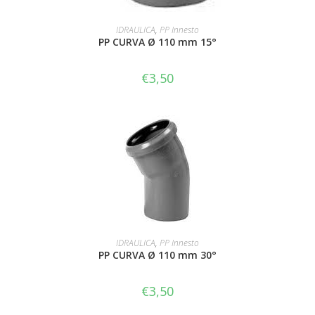
LEGGI TUTTO
IDRAULICA
,
PP Innesto
PP CURVA Ø 110 mm 15°
€
3,50
AGGIUNGI AL CARRELLO
IDRAULICA
,
PP Innesto
PP CURVA Ø 110 mm 30°
€
3,50