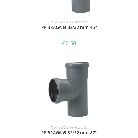
LEGGI TUTTO
IDRAULICA
,
PP Innesto
PP BRAGA Ø 32/32 mm 45°
€
2,50
AGGIUNGI AL CARRELLO
IDRAULICA
,
PP Innesto
PP BRAGA Ø 32/32 mm 87°