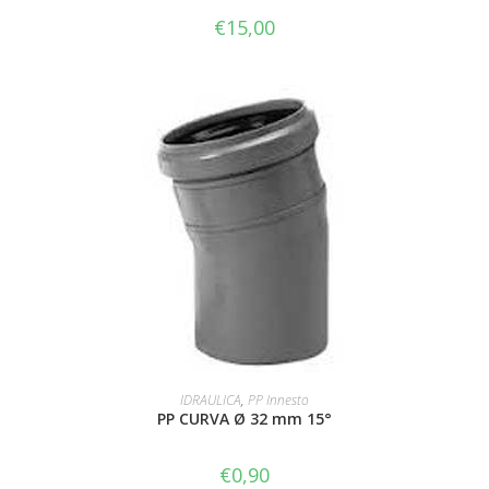
€
15,00
AGGIUNGI AL CARRELLO
IDRAULICA
,
PP Innesto
PP CURVA Ø 32 mm 15°
€
0,90