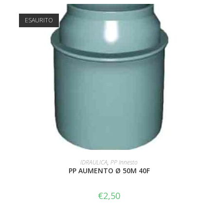
ESAURITO
LEGGI TUTTO
IDRAULICA
,
PP Innesto
PP AUMENTO Ø 50M 40F
€
2,50