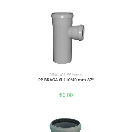
AGGIUNGI AL CARRELLO
IDRAULICA
,
PP Innesto
PP BRAGA Ø 110/40 mm 87°
€
6,00