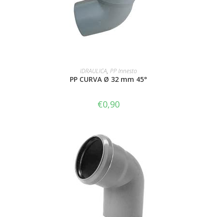
LEGGI TUTTO
IDRAULICA
,
PP Innesto
PP CURVA Ø 32 mm 45°
€
0,90