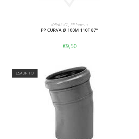
AGGIUNGI AL CARRELLO
IDRAULICA
,
PP Innesto
PP CURVA Ø 100M 110F 87°
€
9,50
ESAURITO