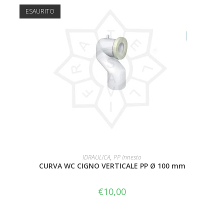
ESAURITO
LEGGI TUTTO
IDRAULICA
,
PP Innesto
CURVA WC CIGNO VERTICALE PP Ø 100 mm
€
10,00