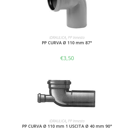
LEGGI TUTTO
IDRAULICA
,
PP Innesto
PP CURVA Ø 110 mm 87°
€
3,50
AGGIUNGI AL CARRELLO
IDRAULICA
,
PP Innesto
PP CURVA Ø 110 mm 1 USCITA Ø 40 mm 90°