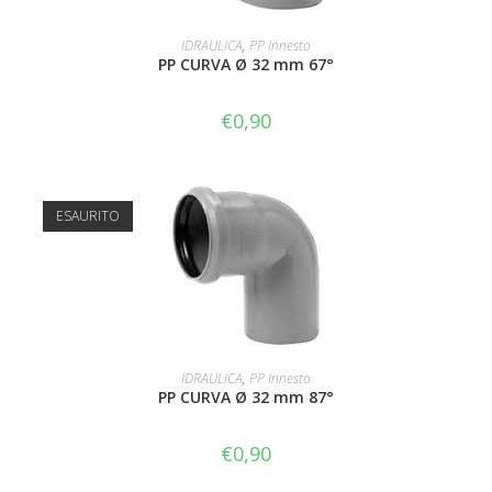
AGGIUNGI AL CARRELLO
IDRAULICA
,
PP Innesto
PP CURVA Ø 32 mm 67°
€
0,90
ESAURITO
LEGGI TUTTO
IDRAULICA
,
PP Innesto
PP CURVA Ø 32 mm 87°
€
0,90