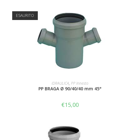
ESAURITO
LEGGI TUTTO
IDRAULICA
,
PP Innesto
PP BRAGA Ø 90/40/40 mm 45°
€
15,00