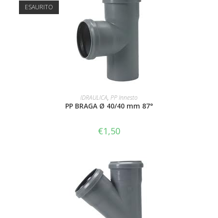
ESAURITO
LEGGI TUTTO
IDRAULICA
,
PP Innesto
PP BRAGA Ø 40/40 mm 87°
€
1,50