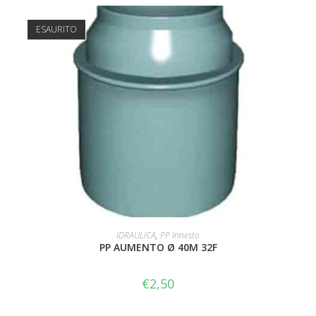
ESAURITO
LEGGI TUTTO
IDRAULICA
,
PP Innesto
PP AUMENTO Ø 40M 32F
€
2,50