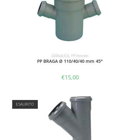
AGGIUNGI AL CARRELLO
IDRAULICA
,
PP Innesto
PP BRAGA Ø 110/40/40 mm 45°
€
15,00
ESAURITO