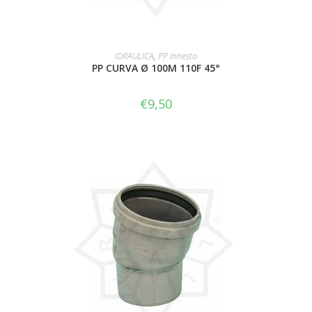
AGGIUNGI AL CARRELLO
IDRAULICA
,
PP Innesto
PP CURVA Ø 100M 110F 45°
€
9,50