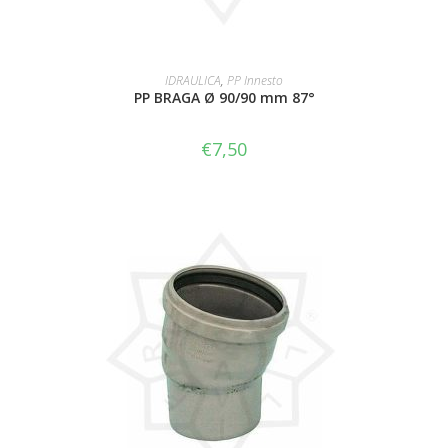
LEGGI TUTTO
IDRAULICA
,
PP Innesto
PP BRAGA Ø 90/90 mm 87°
€
7,50