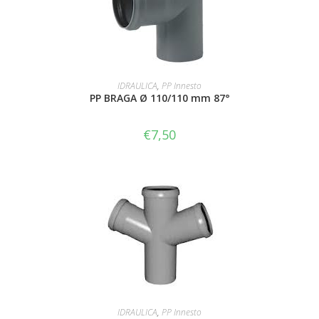
AGGIUNGI AL CARRELLO
IDRAULICA
,
PP Innesto
PP BRAGA Ø 110/110 mm 87°
€
7,50
AGGIUNGI AL CARRELLO
IDRAULICA
,
PP Innesto