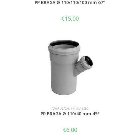
PP BRAGA Ø 110/110/100 mm 67°
€
15,00
AGGIUNGI AL CARRELLO
IDRAULICA
,
PP Innesto
PP BRAGA Ø 110/40 mm 45°
€
6,00