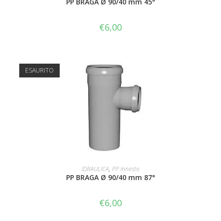
PP BRAGA Ø 90/40 mm 45°
€
6,00
ESAURITO
LEGGI TUTTO
IDRAULICA
,
PP Innesto
PP BRAGA Ø 90/40 mm 87°
€
6,00