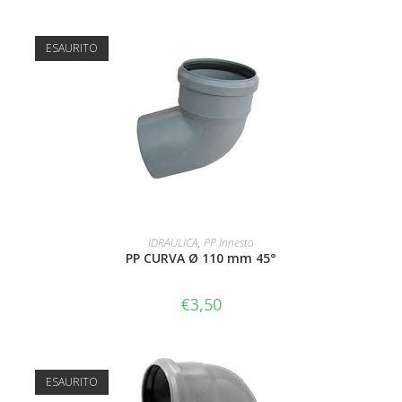
ESAURITO
LEGGI TUTTO
IDRAULICA
,
PP Innesto
PP CURVA Ø 110 mm 45°
€
3,50
ESAURITO