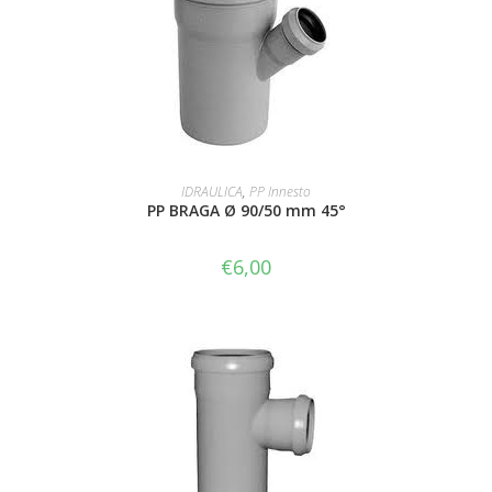
AGGIUNGI AL CARRELLO
IDRAULICA
,
PP Innesto
PP BRAGA Ø 90/50 mm 45°
€
6,00