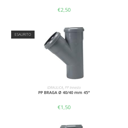
€
2,50
ESAURITO
LEGGI TUTTO
IDRAULICA
,
PP Innesto
PP BRAGA Ø 40/40 mm 45°
€
1,50