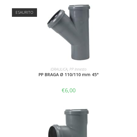
ESAURITO
LEGGI TUTTO
IDRAULICA
,
PP Innesto
PP BRAGA Ø 110/110 mm 45°
€
6,00