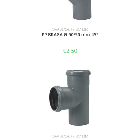
AGGIUNGI AL CARRELLO
IDRAULICA
,
PP Innesto
PP BRAGA Ø 50/50 mm 45°
€
2,50
AGGIUNGI AL CARRELLO
IDRAULICA
,
PP Innesto