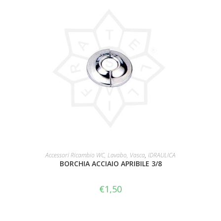
AGGIUNGI AL CARRELLO
Accessori Ricambio WC, Lavabo, Vasca
,
IDRAULICA
BORCHIA ACCIAIO APRIBILE 3/8
€
1,50