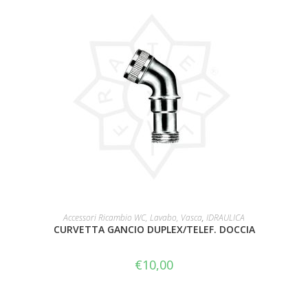
AGGIUNGI AL CARRELLO
Accessori Ricambio WC, Lavabo, Vasca
,
IDRAULICA
CURVETTA GANCIO DUPLEX/TELEF. DOCCIA
€
10,00