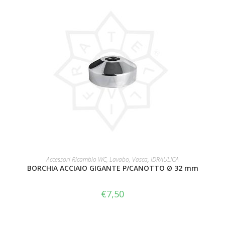
AGGIUNGI AL CARRELLO
Accessori Ricambio WC, Lavabo, Vasca
,
IDRAULICA
BORCHIA ACCIAIO GIGANTE P/CANOTTO Ø 32 mm
€
7,50