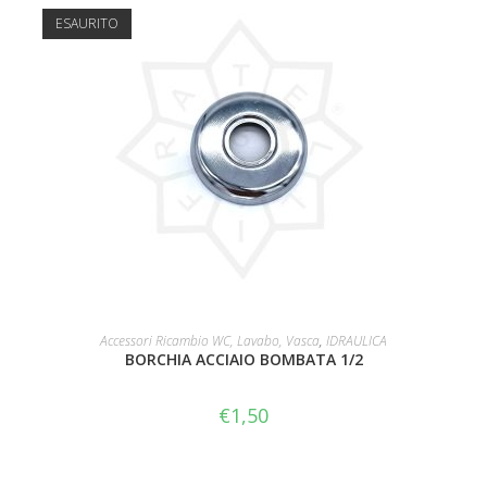
ESAURITO
LEGGI TUTTO
Accessori Ricambio WC, Lavabo, Vasca
,
IDRAULICA
BORCHIA ACCIAIO BOMBATA 1/2
€
1,50