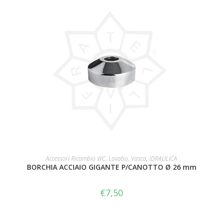
AGGIUNGI AL CARRELLO
Accessori Ricambio WC, Lavabo, Vasca
,
IDRAULICA
BORCHIA ACCIAIO GIGANTE P/CANOTTO Ø 26 mm
€
7,50