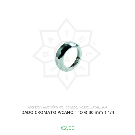
AGGIUNGI AL CARRELLO
Accessori Ricambio WC, Lavabo, Vasca
,
IDRAULICA
DADO CROMATO P/CANOTTO Ø 30 mm 1’1/4
€
2,00