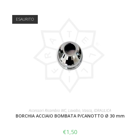
ESAURITO
LEGGI TUTTO
Accessori Ricambio WC, Lavabo, Vasca
,
IDRAULICA
BORCHIA ACCIAIO BOMBATA P/CANOTTO Ø 30 mm
€
1,50