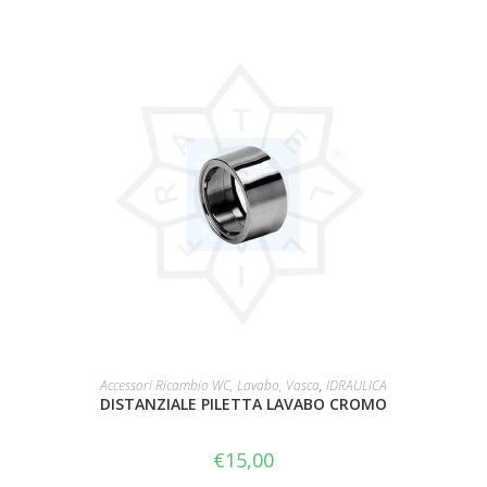
AGGIUNGI AL CARRELLO
Accessori Ricambio WC, Lavabo, Vasca
,
IDRAULICA
DISTANZIALE PILETTA LAVABO CROMO
€
15,00