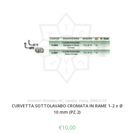
AGGIUNGI AL CARRELLO
Accessori Ricambio WC, Lavabo, Vasca
,
IDRAULICA
CURVETTA SOTTOLAVABO CROMATA IN RAME 1-2 x Ø
10 mm (PZ.2)
€
10,00