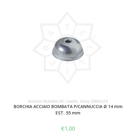
AGGIUNGI AL CARRELLO
Accessori Ricambio WC, Lavabo, Vasca
,
IDRAULICA
BORCHIA ACCIAIO BOMBATA P/CANNUCCIA Ø 14 mm
EST. 55 mm
€
1,00