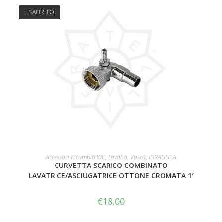
ESAURITO
LEGGI TUTTO
Accessori Ricambio WC, Lavabo, Vasca
,
IDRAULICA
CURVETTA SCARICO COMBINATO
LAVATRICE/ASCIUGATRICE OTTONE CROMATA 1′
€
18,00