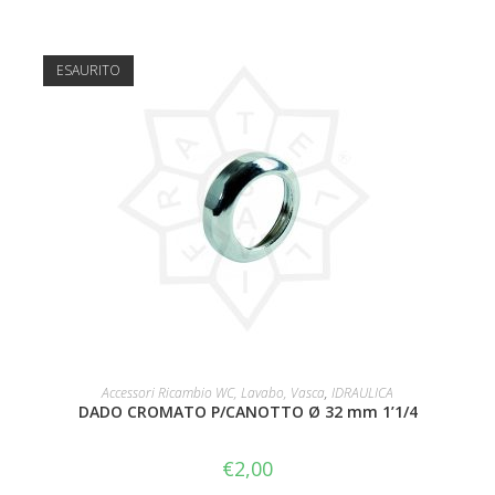
ESAURITO
LEGGI TUTTO
Accessori Ricambio WC, Lavabo, Vasca
,
IDRAULICA
DADO CROMATO P/CANOTTO Ø 32 mm 1’1/4
€
2,00