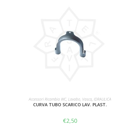
AGGIUNGI AL CARRELLO
Accessori Ricambio WC, Lavabo, Vasca
,
IDRAULICA
CURVA TUBO SCARICO LAV. PLAST.
€
2,50