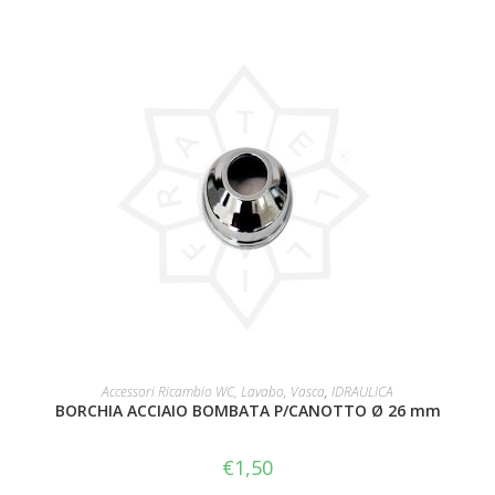
AGGIUNGI AL CARRELLO
Accessori Ricambio WC, Lavabo, Vasca
,
IDRAULICA
BORCHIA ACCIAIO BOMBATA P/CANOTTO Ø 26 mm
€
1,50