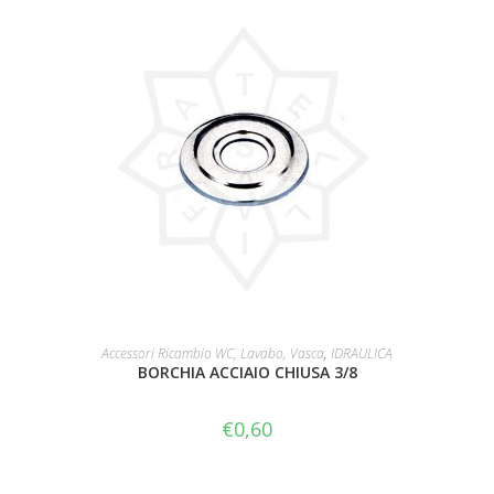
AGGIUNGI AL CARRELLO
Accessori Ricambio WC, Lavabo, Vasca
,
IDRAULICA
BORCHIA ACCIAIO CHIUSA 3/8
€
0,60