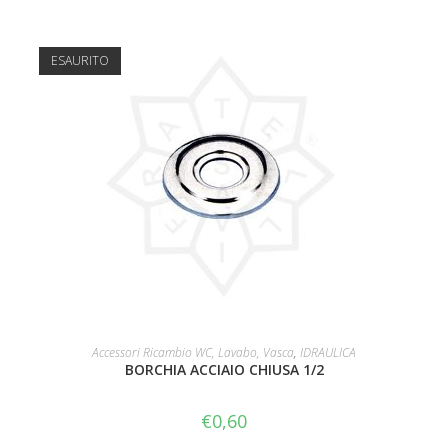
ESAURITO
LEGGI TUTTO
Accessori Ricambio WC, Lavabo, Vasca
,
IDRAULICA
BORCHIA ACCIAIO CHIUSA 1/2
€
0,60