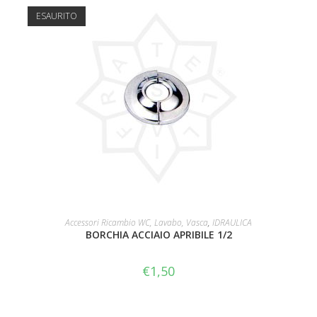
ESAURITO
LEGGI TUTTO
Accessori Ricambio WC, Lavabo, Vasca
,
IDRAULICA
BORCHIA ACCIAIO APRIBILE 1/2
€
1,50