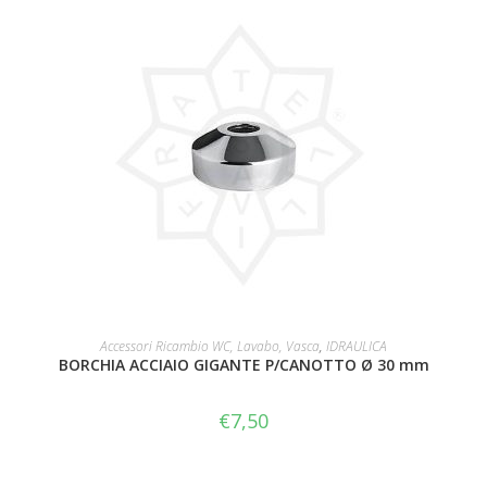
AGGIUNGI AL CARRELLO
Accessori Ricambio WC, Lavabo, Vasca
,
IDRAULICA
BORCHIA ACCIAIO GIGANTE P/CANOTTO Ø 30 mm
€
7,50