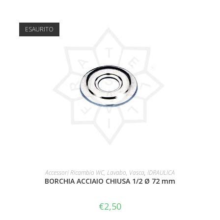
ESAURITO
LEGGI TUTTO
Accessori Ricambio WC, Lavabo, Vasca
,
IDRAULICA
BORCHIA ACCIAIO CHIUSA 1/2 Ø 72 mm
€
2,50