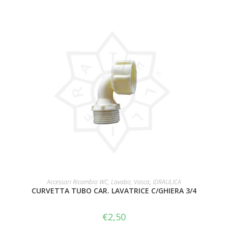
AGGIUNGI AL CARRELLO
Accessori Ricambio WC, Lavabo, Vasca
,
IDRAULICA
CURVETTA TUBO CAR. LAVATRICE C/GHIERA 3/4
€
2,50