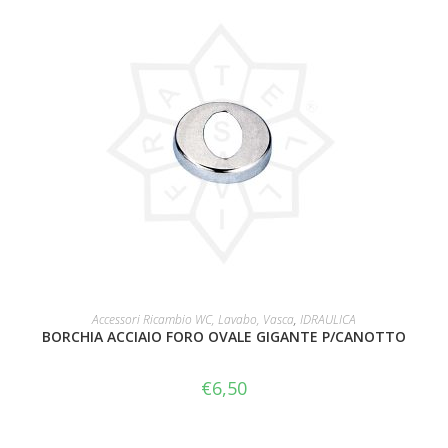
AGGIUNGI AL CARRELLO
Accessori Ricambio WC, Lavabo, Vasca
,
IDRAULICA
BORCHIA ACCIAIO FORO OVALE GIGANTE P/CANOTTO
€
6,50