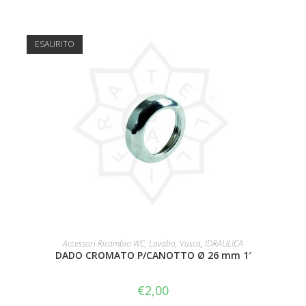
ESAURITO
LEGGI TUTTO
Accessori Ricambio WC, Lavabo, Vasca
,
IDRAULICA
DADO CROMATO P/CANOTTO Ø 26 mm 1′
€
2,00