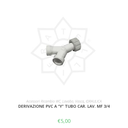
AGGIUNGI AL CARRELLO
Accessori Ricambio WC, Lavabo, Vasca
,
IDRAULICA
DERIVAZIONE PVC A “Y” TUBO CAR. LAV. MF 3/4
€
5,00