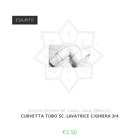
ESAURITO
LEGGI TUTTO
Accessori Ricambio WC, Lavabo, Vasca
,
IDRAULICA
CURVETTA TUBO SC. LAVATRICE C/GHIERA 3/4
€
2,50