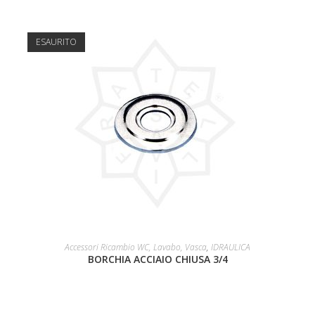
ESAURITO
LEGGI TUTTO
Accessori Ricambio WC, Lavabo, Vasca
,
IDRAULICA
BORCHIA ACCIAIO CHIUSA 3/4