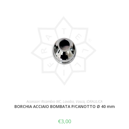
AGGIUNGI AL CARRELLO
Accessori Ricambio WC, Lavabo, Vasca
,
IDRAULICA
BORCHIA ACCIAIO BOMBATA P/CANOTTO Ø 40 mm
€
3,00