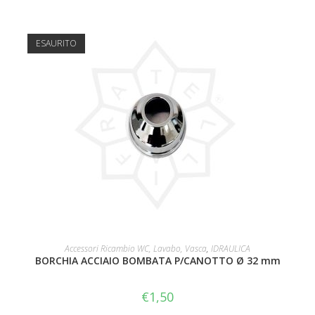
ESAURITO
LEGGI TUTTO
Accessori Ricambio WC, Lavabo, Vasca
,
IDRAULICA
BORCHIA ACCIAIO BOMBATA P/CANOTTO Ø 32 mm
€
1,50