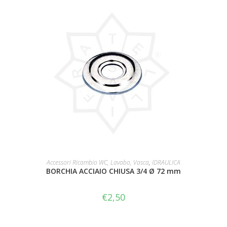
AGGIUNGI AL CARRELLO
Accessori Ricambio WC, Lavabo, Vasca
,
IDRAULICA
BORCHIA ACCIAIO CHIUSA 3/4 Ø 72 mm
€
2,50