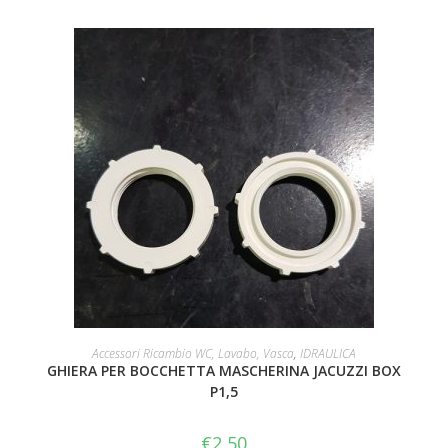
AGGIUNGI AL CARRELLO
Accessori Ricambio WC, Lavabo, Vasca
,
IDRAULICA
GHIERA PER BOCCHETTA MASCHERINA JACUZZI BOX
P1,5
€
2,50