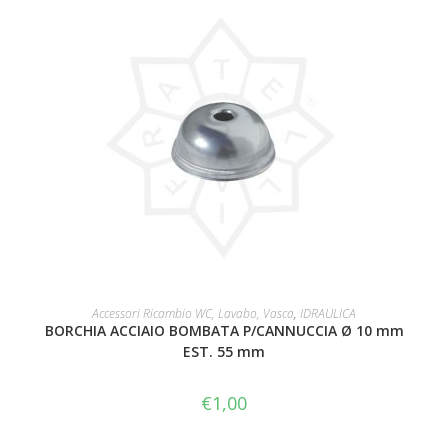
AGGIUNGI AL CARRELLO
Accessori Ricambio WC, Lavabo, Vasca
,
IDRAULICA
BORCHIA ACCIAIO BOMBATA P/CANNUCCIA Ø 10 mm
EST. 55 mm
€
1,00