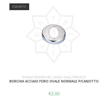
ESAURITO
LEGGI TUTTO
Accessori Ricambio WC, Lavabo, Vasca
,
IDRAULICA
BORCHIA ACCIAIO FORO OVALE NORMALE P/CANOTTO
€
2,00