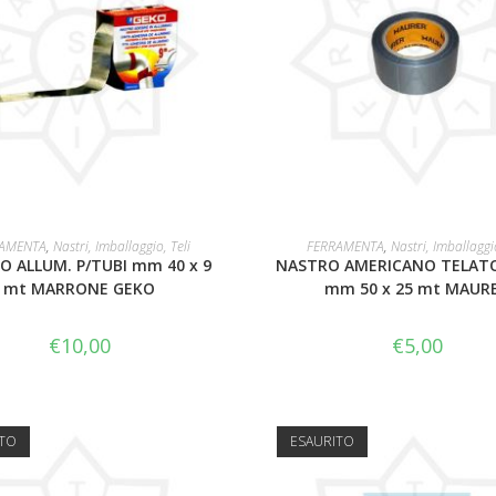
AGGIUNGI AL CARRELLO
LEGGI TUTTO
AMENTA
,
Nastri, Imballaggio, Teli
FERRAMENTA
,
Nastri, Imballaggio
O ALLUM. P/TUBI mm 40 x 9
NASTRO AMERICANO TELATO
mt MARRONE GEKO
mm 50 x 25 mt MAUR
€
10,00
€
5,00
ITO
ESAURITO