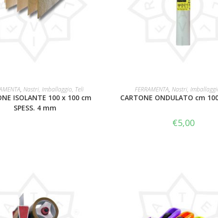
LEGGI TUTTO
LEGGI TUTTO
AMENTA
,
Nastri, Imballaggio, Teli
FERRAMENTA
,
Nastri, Imballaggio
NE ISOLANTE 100 x 100 cm
CARTONE ONDULATO cm 100 
SPESS. 4 mm
€
5,00