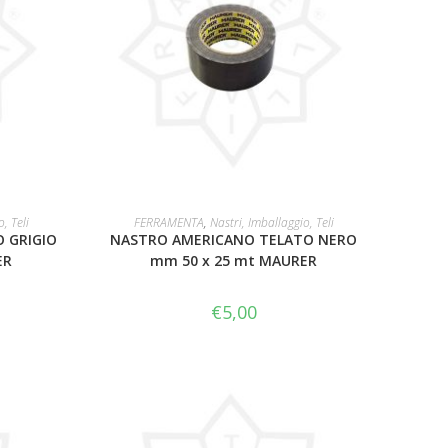
LEGGI TUTTO
, Teli
FERRAMENTA
,
Nastri, Imballaggio, Teli
 GRIGIO
NASTRO AMERICANO TELATO NERO
ER
mm 50 x 25 mt MAURER
€
5,00