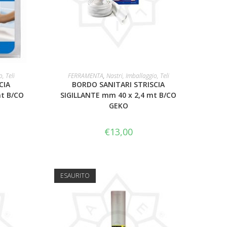
AGGIUNGI AL CARRELLO
, Teli
FERRAMENTA
,
Nastri, Imballaggio, Teli
CIA
BORDO SANITARI STRISCIA
mt B/CO
SIGILLANTE mm 40 x 2,4 mt B/CO
GEKO
€
13,00
ESAURITO