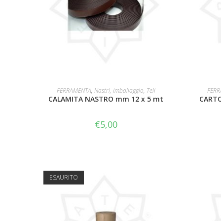
AGGIUNGI AL CARRELLO
FERRAMENTA
,
Nastri, Imballaggio, Teli
FERR
CALAMITA NASTRO mm 12 x 5 mt
CARTO
€
5,00
ESAURITO