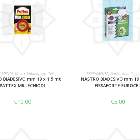
LEGGI TUTTO
LEGGI TUTTO
AMENTA
,
Nastri, Imballaggio, Teli
FERRAMENTA
,
Nastri, Imballaggio
 BIADESIVO mm 19 x 1,5 mt
NASTRO BIADESIVO mm 19 
PATTEX MILLECHIODI
FISSAFORTE EUROCE
€
10,00
€
5,00