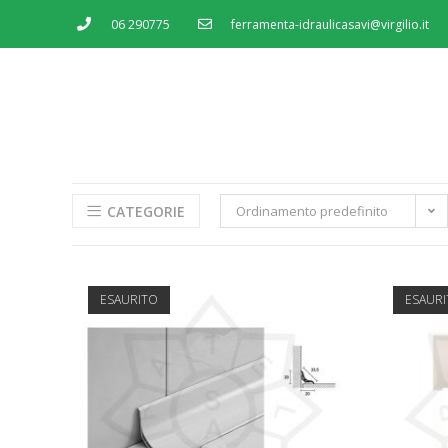
06 290775
ferramenta-idraulicasavi@virgilio.it
MENU
SERVIZI
SHOP
CONTATTI
CATEGORIE
Ordinamento predefinito
ESAURITO
ESAUR