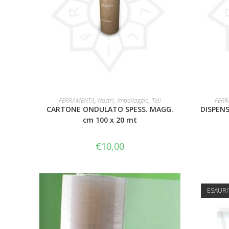
LEGGI TUTTO
FERRAMENTA
,
Nastri, Imballaggio, Teli
FERR
CARTONE ONDULATO SPESS. MAGG.
DISPEN
cm 100 x 20 mt
€
10,00
ESAUR