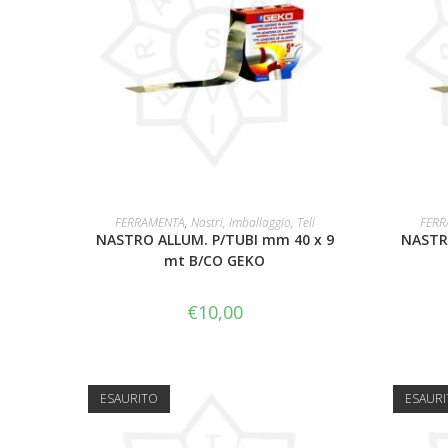
AGGIUNGI AL CARRELLO
FERRAMENTA
,
Nastri, Imballaggio, Teli
FERR
NASTRO ALLUM. P/TUBI mm 40 x 9
NASTR
mt B/CO GEKO
€
10,00
ESAURITO
ESAUR