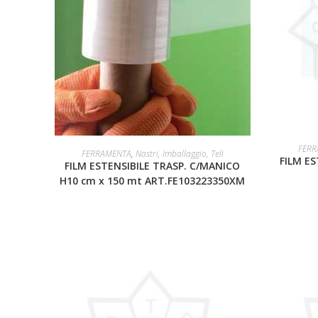
FERR
LEGGI TUTTO
FERRAMENTA
,
Nastri, Imballaggio, Teli
FILM ES
FILM ESTENSIBILE TRASP. C/MANICO
H10 cm x 150 mt ART.FE103223350XM