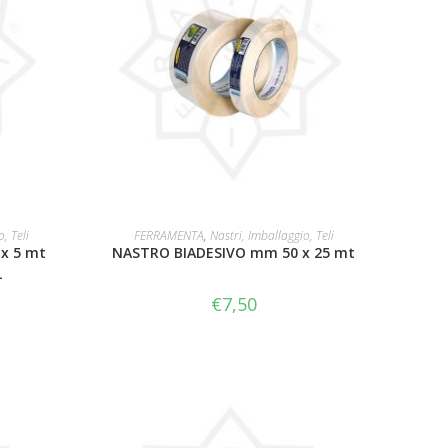
AGGIUNGI AL CARRELLO
, Teli
FERRAMENTA
,
Nastri, Imballaggio, Teli
x 5 mt
NASTRO BIADESIVO mm 50 x 25 mt
L
€
7,50