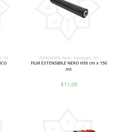
O
LEGGI TUTTO
, Teli
FERRAMENTA
,
Nastri, Imballaggio, Teli
NCO
FILM ESTENSIBILE NERO H50 cm x 150
mt
€
11,00