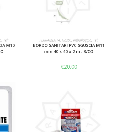
LEGGI TUTTO
, Teli
FERRAMENTA
,
Nastri, Imballaggio, Teli
CIA M10
BORDO SANITARI PVC SGUSCIA M11
CO
mm 40 x 40 x 2 mt B/CO
€
20,00