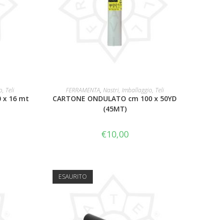
LEGGI TUTTO
, Teli
FERRAMENTA
,
Nastri, Imballaggio, Teli
x 16 mt
CARTONE ONDULATO cm 100 x 50YD
(45MT)
€
10,00
ESAURITO