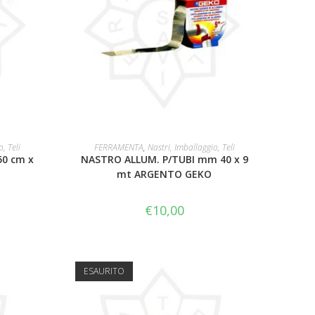
AGGIUNGI AL CARRELLO
, Teli
FERRAMENTA
,
Nastri, Imballaggio, Teli
50 cm x
NASTRO ALLUM. P/TUBI mm 40 x 9
mt ARGENTO GEKO
€
10,00
ESAURITO