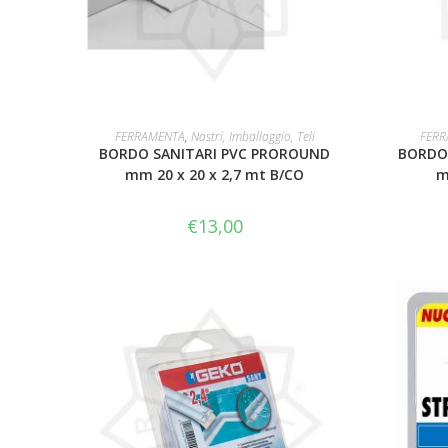
LEGGI TUTTO
FERRAMENTA
,
Nastri, Imballaggio, Teli
FERR
BORDO SANITARI PVC PROROUND
BORDO 
mm 20 x 20 x 2,7 mt B/CO
m
€
13,00