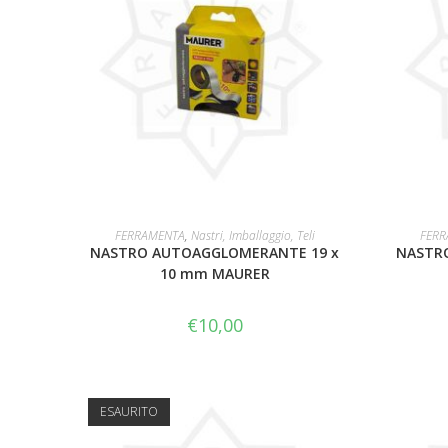
LEGGI TUTTO
FERRAMENTA
,
Nastri, Imballaggio, Teli
FERR
NASTRO AUTOAGGLOMERANTE 19 x
NASTRO
10 mm MAURER
€
10,00
ESAURITO