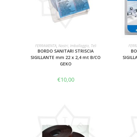
AGGIUNGI AL CARRELLO
FERRAMENTA
,
Nastri, Imballaggio, Teli
FERR
BORDO SANITARI STRISCIA
BO
SIGILLANTE mm 22 x 2,4 mt B/CO
SIGILL
GEKO
€
10,00