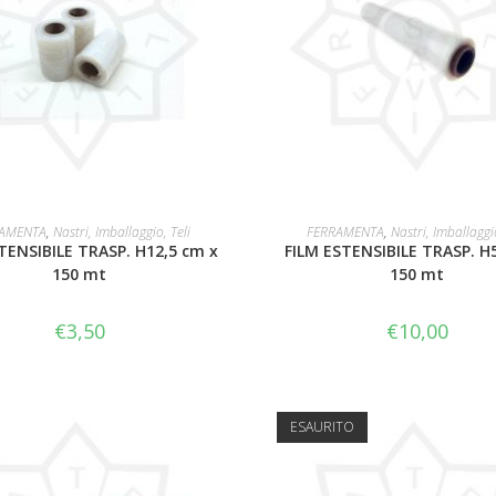
LEGGI TUTTO
LEGGI TUTTO
AMENTA
,
Nastri, Imballaggio, Teli
FERRAMENTA
,
Nastri, Imballaggio
TENSIBILE TRASP. H12,5 cm x
FILM ESTENSIBILE TRASP. H
150 mt
150 mt
€
3,50
€
10,00
ESAURITO