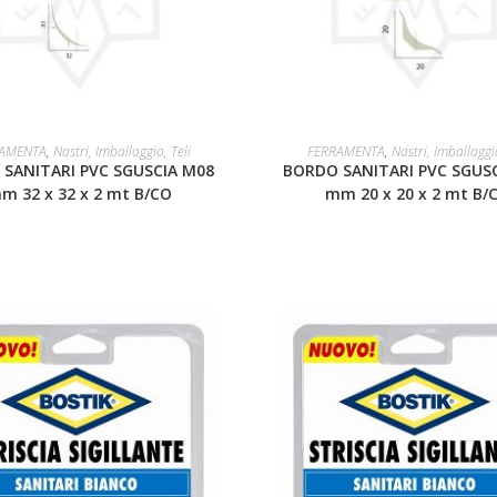
LEGGI TUTTO
LEGGI TUTTO
AMENTA
,
Nastri, Imballaggio, Teli
FERRAMENTA
,
Nastri, Imballaggio
SANITARI PVC SGUSCIA M08
BORDO SANITARI PVC SGUS
m 32 x 32 x 2 mt B/CO
mm 20 x 20 x 2 mt B/