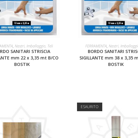
LEGGI TUTTO
LEGGI TUTTO
AMENTA
,
Nastri, Imballaggio, Teli
FERRAMENTA
,
Nastri, Imballaggio
RDO SANITARI STRISCIA
BORDO SANITARI STRIS
ANTE mm 22 x 3,35 mt B/CO
SIGILLANTE mm 38 x 3,35 
BOSTIK
BOSTIK
ESAURITO