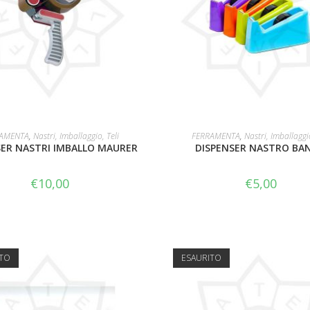
AGGIUNGI AL CARRELLO
AGGIUNGI AL CARRELL
AMENTA
,
Nastri, Imballaggio, Teli
FERRAMENTA
,
Nastri, Imballaggio
SER NASTRI IMBALLO MAURER
DISPENSER NASTRO BA
€
10,00
€
5,00
ITO
ESAURITO