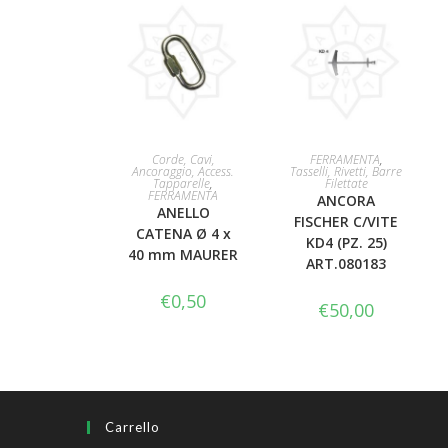
AGGIUNGI AL
AGGIUNGI AL
Corde, Cavi,
FERRAMENTA
,
Ancoraggio, Access.
Tasselli, Rivetti, Barre
Tapparelle
,
Filettate
CARRELLO
CARRELLO
FERRAMENTA
ANCORA
ANELLO
FISCHER C/VITE
CATENA Ø 4 x
KD4 (PZ. 25)
40 mm MAURER
ART.080183
€
0,50
€
50,00
Carrello