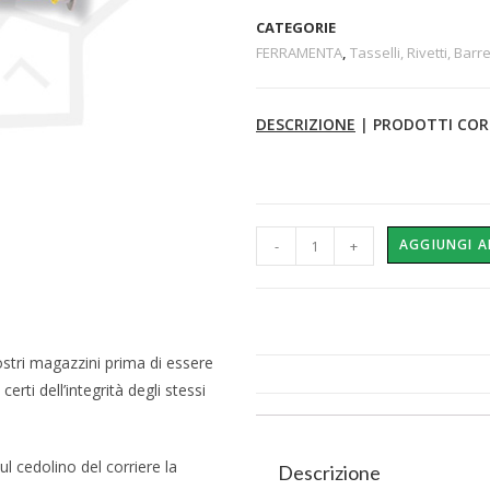
CATEGORIE
FERRAMENTA
,
Tasselli, Rivetti, Barre
DESCRIZIONE
|
PRODOTTI COR
AGGIUNGI A
-
+
ostri magazzini prima di essere
erti dell’integrità degli stessi
l cedolino del corriere la
Descrizione