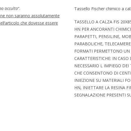
no occulto
“.
Tassello Fischer chimico a cal
ione non saranno assolutamente
TASSELLO A CALZA FIS 20X85
dell’articolo che dovesse essere
HN PER ANCORANTI CHIMICI, 
PARAPETTI, PENSILINE, MOB
PARABOLICHE, TELECAMERE,
FORMATI PERMETTONO UN U
CARATTERISTICHE: IN CASO 
NECESSARIO L IMPIEGO DEI T
CHE CONSENTONO DI CENTRA
INIEZIONE SU MATERIALI FO
HN, INIETTARE LA RESINA F
SEGNALAZIONE PRESENTI S