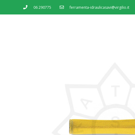
06 290775
ferramenta-idraulicasavi@virgilio.it
MENU
SERVIZI
SHOP
CONTATTI