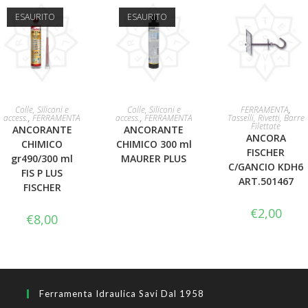
ESAURITO
ESAURITO
LEGGI TUTTO
LEGGI TUTTO
AGGIUNGI AL
Colle, Siliconi e
Colle, Siliconi e
FERRAMENTA
,
access.
,
FERRAMENTA
access.
,
FERRAMENTA
Tasselli, Rivetti, Barre
Filettate
ANCORANTE
ANCORANTE
CARRELLO
ANCORA
CHIMICO
CHIMICO 300 ml
FISCHER
gr490/300 ml
MAURER PLUS
C/GANCIO KDH6
FIS P LUS
ART.501467
FISCHER
€
2,00
€
8,00
Ferramenta Idraulica Savi Dal 1958