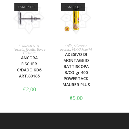
ESAURITO
ESAURITO
LEGGI TUTTO
LEGGI TUTTO
FERRAMENTA
,
Colle, Siliconi e
Tasselli, Rivetti, Barre
access.
,
FERRAMENTA
Filettate
ADESIVO DI
ANCORA
MONTAGGIO
FISCHER
BATTISCOPA
C/DADO KD6
B/CO gr 400
ART.80185
POWERTACK
MAURER PLUS
€
2,00
€
5,00