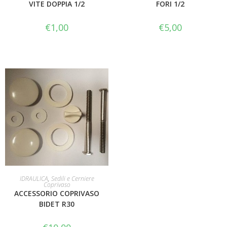
VITE DOPPIA 1/2
FORI 1/2
€
1,00
€
5,00
AGGIUNGI AL CARRELLO
IDRAULICA
,
Sedili e Cerniere
Coprivaso
ACCESSORIO COPRIVASO
BIDET R30