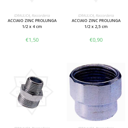
LEGGI TUTTO
LEGGI TUTTO
IDRAULICA
,
Raccorderia
IDRAULICA
,
Raccorderia
ACCIAIO ZINC PROLUNGA
ACCIAIO ZINC PROLUNGA
1/2 x 4 cm
1/2 x 2,5 cm
€
1,50
€
0,90
AGGIUNGI AL CARRELLO
AGGIUNGI AL CARRELLO