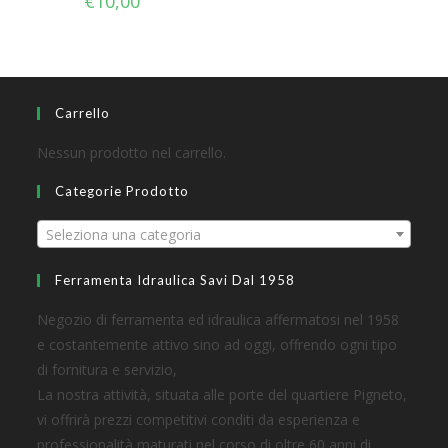
€
10,00
Carrello
Nessun prodotto nel carrello.
Categorie Prodotto
Seleziona una categoria
Ferramenta Idraulica Savi Dal 1958
Negozio di ferramenta ed idraulica affermatosi nel 1958
e costantemente attivo sino ad oggi, offrendo ogni tipo
di fornitura e servizio,
La nostra attività, situata alle porte del quartiere Pigneto,
vi offrirà prezzi competitivi conditi da esperienza e
professionalità maturati nel corso di oltre 60 anni di