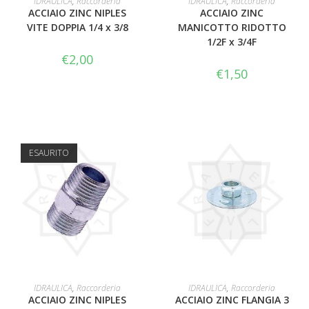
IDRAULICA
,
Raccorderia
IDRAULICA
,
Raccorderia
ACCIAIO ZINC NIPLES
ACCIAIO ZINC
VITE DOPPIA 1/4 x 3/8
MANICOTTO RIDOTTO
1/2F x 3/4F
€
2,00
€
1,50
ESAURITO
LEGGI TUTTO
AGGIUNGI AL CARRELLO
IDRAULICA
,
Raccorderia
IDRAULICA
,
Raccorderia
ACCIAIO ZINC NIPLES
ACCIAIO ZINC FLANGIA 3