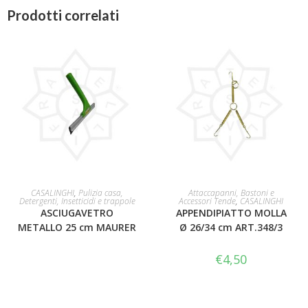
Prodotti correlati
LEGGI TUTTO
AGGIUNGI AL CARRELLO
CASALINGHI
,
Pulizia casa,
Attaccapanni, Bastoni e
Detergenti, Insetticidi e trappole
Accessori Tende
,
CASALINGHI
ASCIUGAVETRO
APPENDIPIATTO MOLLA
METALLO 25 cm MAURER
Ø 26/34 cm ART.348/3
€
4,50