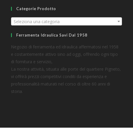
Categorie Prodotto
Seleziona una categoria
Ferramenta Idraulica Savi Dal 1958
Negozio di ferramenta ed idraulica affermatosi nel 1958
e costantemente attivo sino ad oggi, offrendo ogni tipo
di fornitura e servizio,
La nostra attività, situata alle porte del quartiere Pigneto,
vi offrirà prezzi competitivi conditi da esperienza e
professionalità maturati nel corso di oltre 60 anni di
storia.