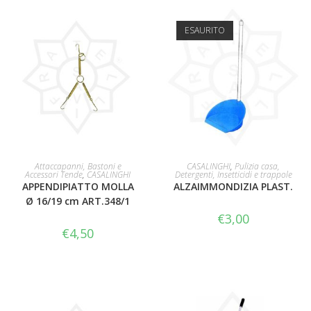
ESAURITO
AGGIUNGI AL CARRELLO
LEGGI TUTTO
Attaccapanni, Bastoni e
CASALINGHI
,
Pulizia casa,
Accessori Tende
,
CASALINGHI
Detergenti, Insetticidi e trappole
APPENDIPIATTO MOLLA
ALZAIMMONDIZIA PLAST.
Ø 16/19 cm ART.348/1
€
3,00
€
4,50