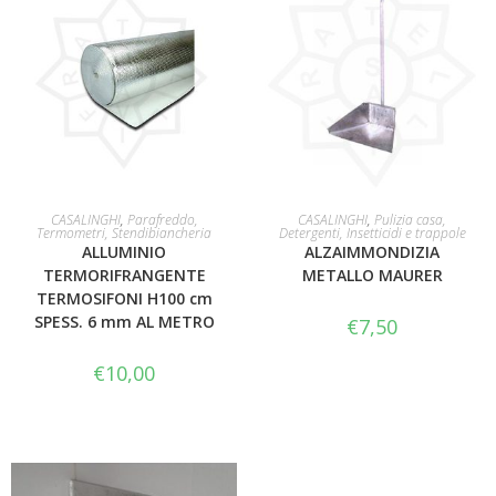
AGGIUNGI AL CARRELLO
AGGIUNGI AL CARRELLO
CASALINGHI
,
Parafreddo,
CASALINGHI
,
Pulizia casa,
Termometri, Stendibiancheria
Detergenti, Insetticidi e trappole
ALLUMINIO
ALZAIMMONDIZIA
TERMORIFRANGENTE
METALLO MAURER
TERMOSIFONI H100 cm
SPESS. 6 mm AL METRO
€
7,50
€
10,00