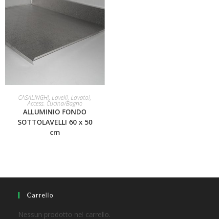
LEGGI TUTTO
CASALINGHI
,
Lavelli, Lavatoi,
Access. Cucina/Bagno
ALLUMINIO FONDO
SOTTOLAVELLI 60 x 50
cm
Carrello
Nessun prodotto nel carrello.