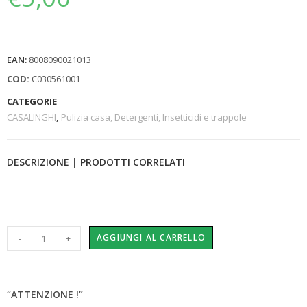
EAN:
8008090021013
COD:
C030561001
CATEGORIE
CASALINGHI
,
Pulizia casa, Detergenti, Insetticidi e trappole
DESCRIZIONE
|
PRODOTTI CORRELATI
AGGIUNGI AL CARRELLO
-
+
“ATTENZIONE !”