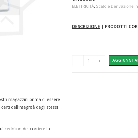
ELETTRICITÁ
,
Scatole Derivazione i
DESCRIZIONE
|
PRODOTTI COR
AGGIUNGI A
-
+
ostri magazzini prima di essere
erti dell’integrità degli stessi
l cedolino del corriere la