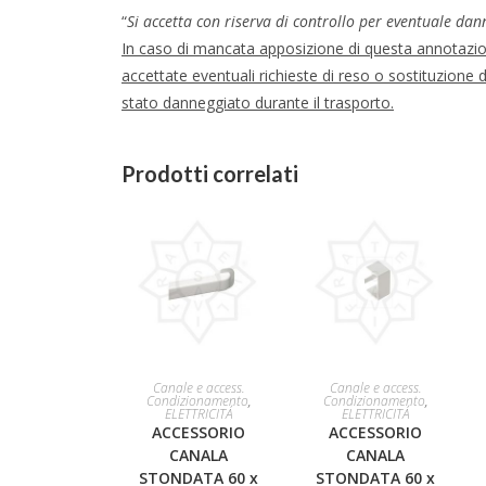
“
Si accetta con riserva di controllo per eventuale dan
In caso di mancata apposizione di questa annotaz
accettate eventuali richieste di reso o sostituzione 
stato danneggiato durante il trasporto.
Prodotti correlati
AGGIUNGI AL
AGGIUNGI AL
Canale e access.
Canale e access.
Condizionamento
,
Condizionamento
,
ELETTRICITÁ
ELETTRICITÁ
CARRELLO
CARRELLO
ACCESSORIO
ACCESSORIO
CANALA
CANALA
STONDATA 60 x
STONDATA 60 x