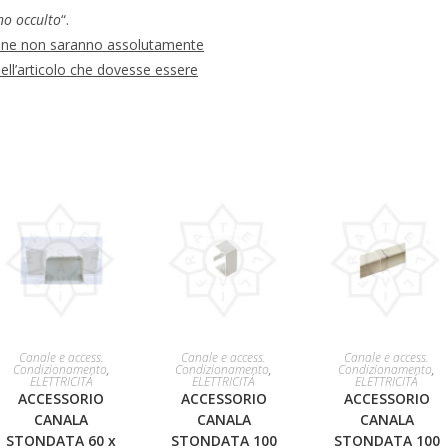
no occulto
“.
ione non saranno assolutamente
dell’articolo che dovesse essere
AGGIUNGI AL
AGGIUNGI AL
AGGIUNGI AL
Canale e access.
Canale e access.
Canale e access.
Condizionamento
,
Condizionamento
,
Condizionamento
,
ELETTRICITÁ
ELETTRICITÁ
ELETTRICITÁ
CARRELLO
CARRELLO
CARRELLO
ACCESSORIO
ACCESSORIO
ACCESSORIO
CANALA
CANALA
CANALA
STONDATA 60 x
STONDATA 100
STONDATA 100