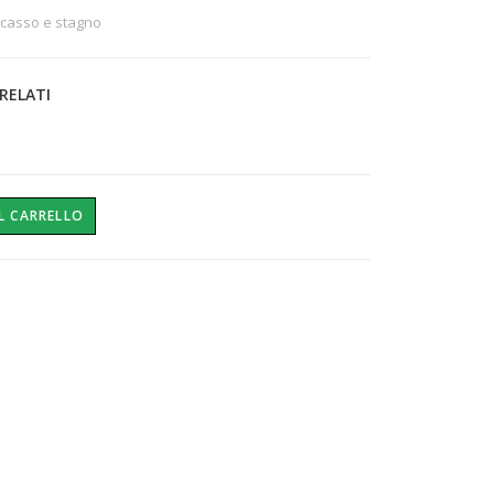
ncasso e stagno
RELATI
L CARRELLO