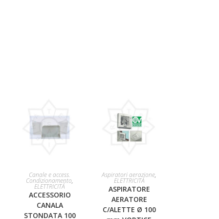
AGGIUNGI AL
AGGIUNGI AL
Canale e access.
Aspiratori aerazione
,
Condizionamento
,
ELETTRICITÁ
ELETTRICITÁ
ASPIRATORE
CARRELLO
CARRELLO
ACCESSORIO
AERATORE
CANALA
C/ALETTE Ø 100
STONDATA 100