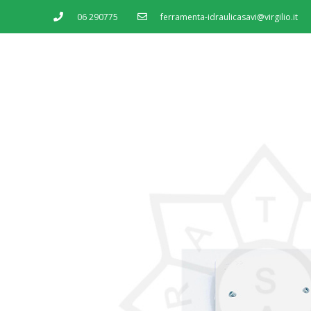
06 290775
ferramenta-idraulicasavi@virgilio.it
MENU
SERVIZI
SHOP
CONTATTI