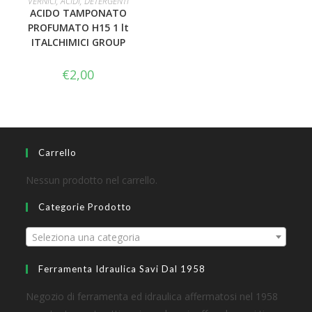
VERNICI, ACIDI, DETERGENTI
ACIDO TAMPONATO
PROFUMATO H15 1 lt
ITALCHIMICI GROUP
€
2,00
Carrello
Nessun prodotto nel carrello.
Categorie Prodotto
Seleziona una categoria
Ferramenta Idraulica Savi Dal 1958
Negozio di ferramenta ed idraulica affermatosi nel 1958