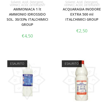
LEGGI TUTTO
LEGGI TUTTO
Solventi, Acidi, Detergenti
,
Solventi, Acidi, Detergenti
,
VERNICI, ACIDI, DETERGENTI
VERNICI, ACIDI, DETERGENTI
AMMONIACA 1 lt
ACQUARAGIA INODORE
AMMONIO IDROSSIDO
EXTRA 500 ml
SOL. 30/33% ITALCHIMICI
ITALCHIMICI GROUP
GROUP
€
2,50
€
4,50
ESAURITO
ESAURITO