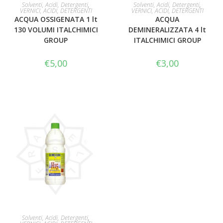
LEGGI TUTTO
LEGGI TUTTO
Solventi, Acidi, Detergenti
,
Solventi, Acidi, Detergenti
,
VERNICI, ACIDI, DETERGENTI
VERNICI, ACIDI, DETERGENTI
ACQUA OSSIGENATA 1 lt
ACQUA
130 VOLUMI ITALCHIMICI
DEMINERALIZZATA 4 lt
GROUP
ITALCHIMICI GROUP
€
5,00
€
3,00
AGGIUNGI AL CARRELLO
Solventi, Acidi, Detergenti
,