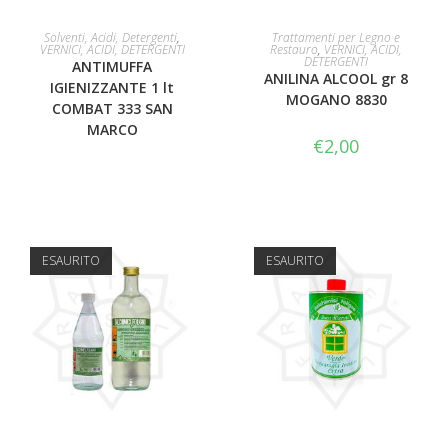
LEGGI TUTTO
AGGIUNGI AL CARRELLO
Solventi, Acidi, Detergenti
,
Trattamenti per Legno e
VERNICI, ACIDI, DETERGENTI
Restauro
,
VERNICI, ACIDI,
DETERGENTI
ANTIMUFFA
ANILINA ALCOOL gr 8
IGIENIZZANTE 1 lt
MOGANO 8830
COMBAT 333 SAN
MARCO
€
2,00
ESAURITO
ESAURITO