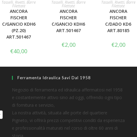
Tasselli, Rivetti, Barre
Tasselli, Rivetti, Barre
Tasselli, Rivetti, Barre
Filettate
Filettate
Filettate
CARRELLO
CARRELLO
ANCORA
ANCORA
ANCORA
FISCHER
FISCHER
FISCHER
C/GANCIO KDH6
C/GANCIO KDH6
C/DADO KD6
(PZ.20)
ART.501467
ART.80185
ART.501467
€
2,00
€
2,00
€
40,00
Ferramenta Idraulica Savi Dal 1958
Negozio di ferramenta ed idraulica affermatosi nel 1958
e costantemente attivo sino ad oggi, offrendo ogni tipo
di fornitura e servizio,
La nostra attività, situata alle porte del quartiere
Pigneto, vi offrirà prezzi competitivi conditi da esperienza
e professionalità maturati nel corso di oltre 60 anni di
storia.