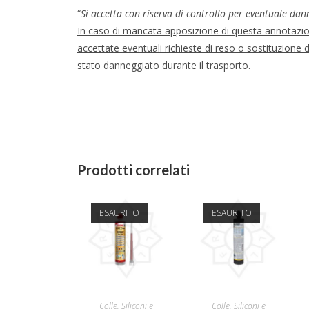
“
Si accetta con riserva di controllo per eventuale dan
In caso di mancata apposizione di questa annotaz
accettate eventuali richieste di reso o sostituzione 
stato danneggiato durante il trasporto.
Prodotti correlati
ESAURITO
ESAURITO
LEGGI TUTTO
LEGGI TUTTO
Colle, Siliconi e
Colle, Siliconi e