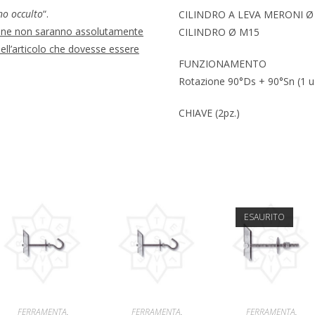
no occulto
“.
CILINDRO A LEVA MERONI Ø
ione non saranno assolutamente
CILINDRO Ø M15
dell’articolo che dovesse essere
FUNZIONAMENTO
Rotazione 90°Ds + 90°Sn (1 us
CHIAVE (2pz.)
ESAURITO
AGGIUNGI AL
AGGIUNGI AL
LEGGI TUTTO
FERRAMENTA
,
FERRAMENTA
,
FERRAMENTA
,