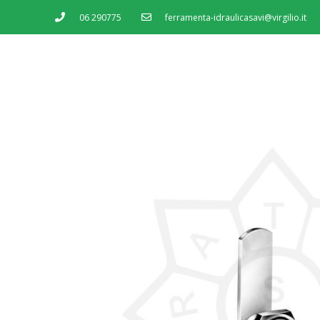
06 290775
ferramenta-idraulicasavi@virgilio.it
MENU
SERVIZI
SHOP
CONTATTI