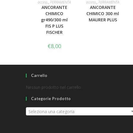
access.
,
FERRAMENTA
access.
,
FERRAMENTA
ANCORANTE
ANCORANTE
CHIMICO
CHIMICO 300 ml
gr490/300 ml
MAURER PLUS
FIS P LUS
FISCHER
€
8,00
Carrello
Nessun prodotto nel carrello.
Categorie Prodotto
Seleziona una categoria