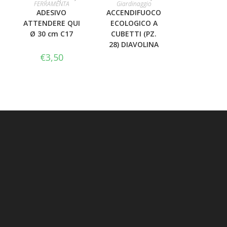
FERRAMENTA
Giardinaggio
ADESIVO
ACCENDIFUOCO
CARRELLO
ATTENDERE QUI
ECOLOGICO A
Ø 30 cm C17
CUBETTI (PZ.
28) DIAVOLINA
€
3,50