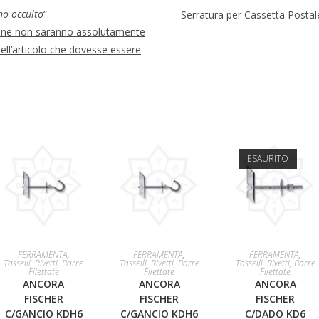
no occulto
“.
Serratura per Cassetta Postal
ione non saranno assolutamente
dell’articolo che dovesse essere
ESAURITO
AGGIUNGI AL
AGGIUNGI AL
LEGGI TUTTO
FERRAMENTA
,
FERRAMENTA
,
FERRAMENTA
,
Tasselli, Rivetti, Barre
Tasselli, Rivetti, Barre
Tasselli, Rivetti, Barre
Filettate
Filettate
Filettate
CARRELLO
CARRELLO
ANCORA
ANCORA
ANCORA
FISCHER
FISCHER
FISCHER
C/GANCIO KDH6
C/GANCIO KDH6
C/DADO KD6