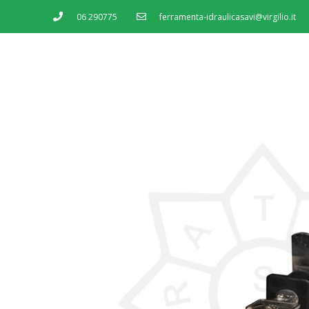
06 290775
ferramenta-idraulicasavi@virgilio.it
MENU
SERVIZI
SHOP
CONTATTI