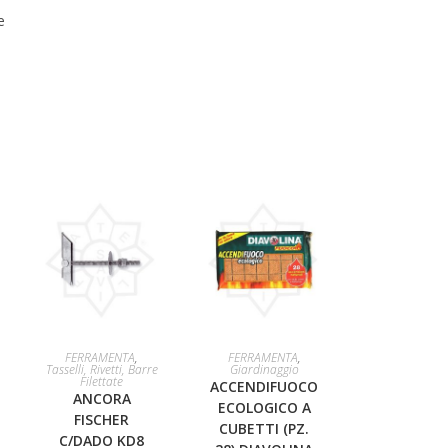
e
AGGIUNGI AL
LEGGI TUTTO
FERRAMENTA
,
FERRAMENTA
,
Tasselli, Rivetti, Barre
Giardinaggio
Filettate
ACCENDIFUOCO
CARRELLO
ANCORA
ECOLOGICO A
FISCHER
CUBETTI (PZ.
C/DADO KD8