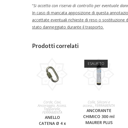
“
Si accetta con riserva di controllo per eventuale dan
In caso di mancata apposizione di questa annotaz
accettate eventuali richieste di reso o sostituzione 
stato danneggiato durante il trasporto.
Prodotti correlati
ESAURITO
AGGIUNGI AL
LEGGI TUTTO
Corde, Cavi,
Colle, Siliconi e
Ancoraggio, Access.
access.
,
FERRAMENTA
Tapparelle
,
ANCORANTE
CARRELLO
FERRAMENTA
CHIMICO 300 ml
ANELLO
MAURER PLUS
CATENA Ø 4 x