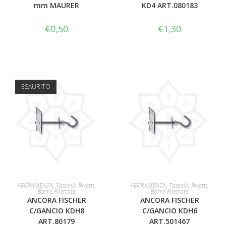
mm MAURER
KD4 ART.080183
€
0,50
€
1,30
ESAURITO
LEGGI TUTTO
AGGIUNGI AL CARRELLO
FERRAMENTA
,
Tasselli, Rivetti,
FERRAMENTA
,
Tasselli, Rivetti,
Barre Filettate
Barre Filettate
ANCORA FISCHER
ANCORA FISCHER
C/GANCIO KDH8
C/GANCIO KDH6
ART.80179
ART.501467