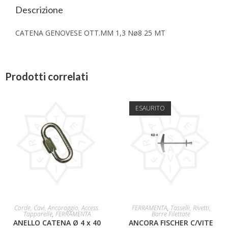
Descrizione
CATENA GENOVESE OTT.MM 1,3 Nø8 25 MT
Prodotti correlati
ESAURITO
AGGIUNGI AL CARRELLO
LEGGI TUTTO
Corde, Cavi, Ancoraggio, Access.
FERRAMENTA
,
Tasselli, Rivetti,
Tapparelle
,
FERRAMENTA
Barre Filettate
ANELLO CATENA Ø 4 x 40
ANCORA FISCHER C/VITE