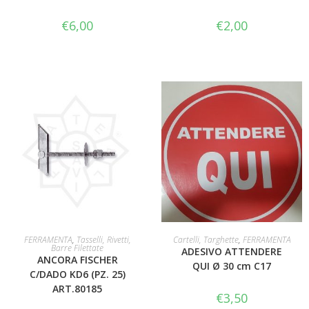
€
6,00
€
2,00
AGGIUNGI AL CARRELLO
AGGIUNGI AL CARRELLO
FERRAMENTA
,
Tasselli, Rivetti,
Cartelli, Targhette
,
FERRAMENTA
Barre Filettate
ADESIVO ATTENDERE
ANCORA FISCHER
QUI Ø 30 cm C17
C/DADO KD6 (PZ. 25)
ART.80185
€
3,50