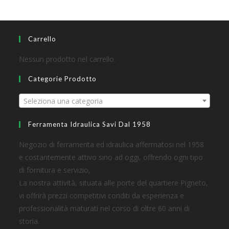
Carrello
Nessun prodotto nel carrello.
Categorie Prodotto
Seleziona una categoria
Ferramenta Idraulica Savi Dal 1958
Negozio di ferramenta ed idraulica affermatosi nel 1958
e costantemente attivo sino ad oggi, offrendo ogni tipo
di fornitura e servizio,
La nostra attività, situata alle porte del quartiere Pigneto,
vi offrirà prezzi competitivi conditi da esperienza e
professionalità maturati nel corso di oltre 60 anni di
storia.