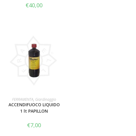
€
40,00
AGGIUNGI AL CARRELLO
FERRAMENTA
,
Giardinaggio
ACCENDIFUOCO LIQUIDO
1 lt PAPILLON
€
7,00