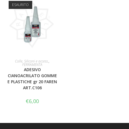
ESAURITO
LEGGI TUTTO
Colle, Siliconi e access.
,
FERRAMENTA
ADESIVO
CIANOACRILATO GOMME
E PLASTICHE gr 20 FAREN
ART.C106
€
6,00