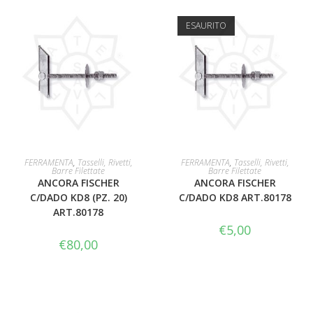
ESAURITO
AGGIUNGI AL CARRELLO
LEGGI TUTTO
FERRAMENTA
,
Tasselli, Rivetti,
FERRAMENTA
,
Tasselli, Rivetti,
Barre Filettate
Barre Filettate
ANCORA FISCHER
ANCORA FISCHER
C/DADO KD8 (PZ. 20)
C/DADO KD8 ART.80178
ART.80178
€
5,00
€
80,00