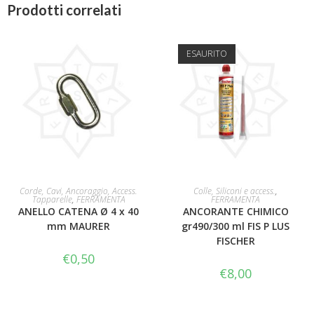
Prodotti correlati
ESAURITO
AGGIUNGI AL CARRELLO
LEGGI TUTTO
Corde, Cavi, Ancoraggio, Access.
Colle, Siliconi e access.
,
Tapparelle
,
FERRAMENTA
FERRAMENTA
ANELLO CATENA Ø 4 x 40
ANCORANTE CHIMICO
mm MAURER
gr490/300 ml FIS P LUS
FISCHER
€
0,50
€
8,00