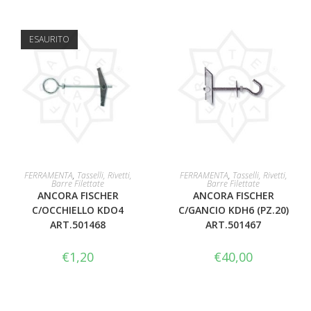
ESAURITO
LEGGI TUTTO
AGGIUNGI AL CARRELLO
FERRAMENTA
,
Tasselli, Rivetti,
FERRAMENTA
,
Tasselli, Rivetti,
Barre Filettate
Barre Filettate
ANCORA FISCHER
ANCORA FISCHER
C/OCCHIELLO KDO4
C/GANCIO KDH6 (PZ.20)
ART.501468
ART.501467
€
1,20
€
40,00