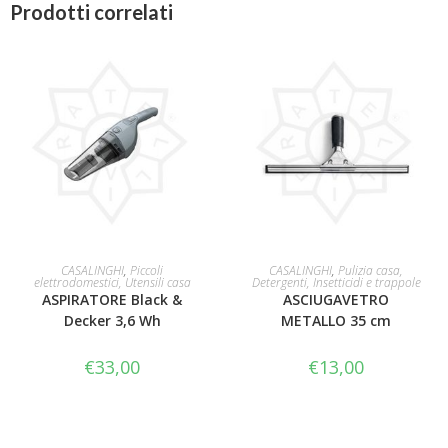
Prodotti correlati
AGGIUNGI AL CARRELLO
AGGIUNGI AL CARRELLO
CASALINGHI
,
Piccoli
CASALINGHI
,
Pulizia casa,
elettrodomestici, Utensili casa
Detergenti, Insetticidi e trappole
ASPIRATORE Black &
ASCIUGAVETRO
Decker 3,6 Wh
METALLO 35 cm
€
33,00
€
13,00