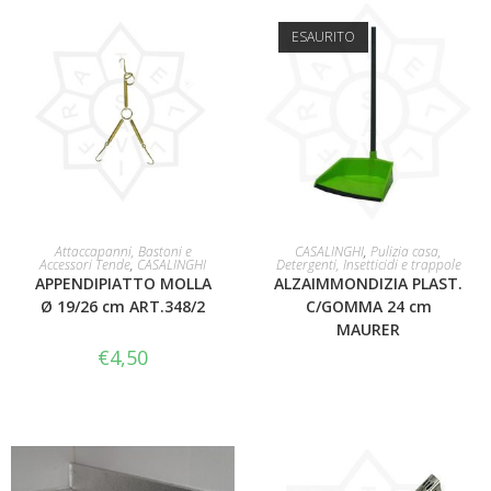
ESAURITO
AGGIUNGI AL CARRELLO
LEGGI TUTTO
Attaccapanni, Bastoni e
CASALINGHI
,
Pulizia casa,
Accessori Tende
,
CASALINGHI
Detergenti, Insetticidi e trappole
APPENDIPIATTO MOLLA
ALZAIMMONDIZIA PLAST.
Ø 19/26 cm ART.348/2
C/GOMMA 24 cm
MAURER
€
4,50