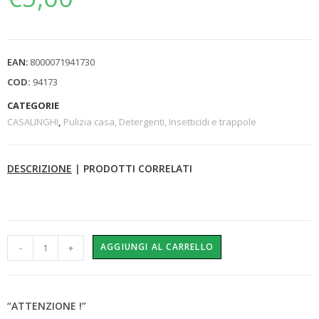
EAN:
8000071941730
COD:
94173
CATEGORIE
CASALINGHI
,
Pulizia casa, Detergenti, Insetticidi e trappole
DESCRIZIONE
|
PRODOTTI CORRELATI
AGGIUNGI AL CARRELLO
-
+
“ATTENZIONE !”