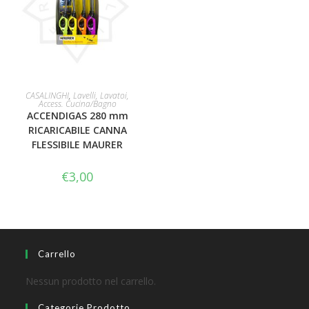
LEGGI TUTTO
CASALINGHI
,
Lavelli, Lavatoi,
Access. Cucina/Bagno
ACCENDIGAS 280 mm
RICARICABILE CANNA
FLESSIBILE MAURER
€
3,00
Carrello
Nessun prodotto nel carrello.
Categorie Prodotto