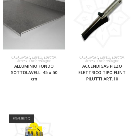
LEGGI TUTTO
LEGGI TUTTO
CASALINGHI
,
Lavelli, Lavatoi,
CASALINGHI
,
Lavelli, Lavatoi,
Access. Cucina/Bagno
Access. Cucina/Bagno
ALLUMINIO FONDO
ACCENDIGAS PIEZO
SOTTOLAVELLI 45 x 50
ELETTRICO TIPO FLINT
cm
PILUTTI ART.10
ESAURITO