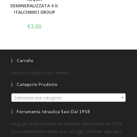
DEMINERALIZZATA 4 lt
ITALCHIMICI GROUP
€
3,00
Carrello
Nessun prodotto nel carrello.
Categorie Prodotto
Seleziona una categoria
Ferramenta Idraulica Savi Dal 1958
Negozio di ferramenta ed idraulica affermatosi nel 1958
e costantemente attivo sino ad oggi, offrendo ogni tipo