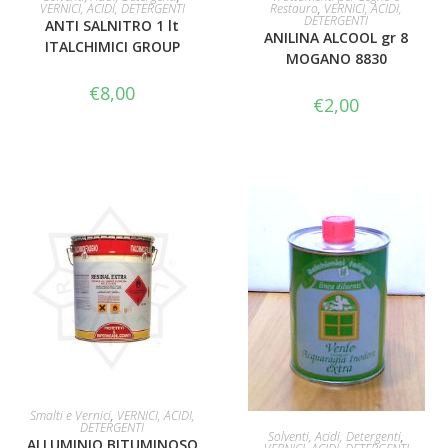
VERNICI, ACIDI, DETERGENTI
Restauro
,
VERNICI, ACIDI,
DETERGENTI
ANTI SALNITRO 1 lt
ANILINA ALCOOL gr 8
ITALCHIMICI GROUP
MOGANO 8830
€
8,00
€
2,00
AGGIUNGI AL CARRELLO
Smalti e Vernici
,
VERNICI, ACIDI,
DETERGENTI
AGGIUNGI AL CARRELLO
Solventi, Acidi, Detergenti
,
ALLUMINIO BITUMINOSO