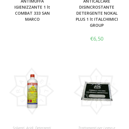
ANTIMUFFA
ANTICALCARE
IGIENIZZANTE 1 lt
DISINCROSTANTE
COMBAT 333 SAN
DETERGENTE NOKAL
MARCO
PLUS 1 lt ITALCHIMICI
GROUP
€
6,50
AGGIUNGI AL CARRELLO
AGGIUNGI AL CARRELLO
Solventi, Acidi, Detergenti
,
Trattamenti per Legno e