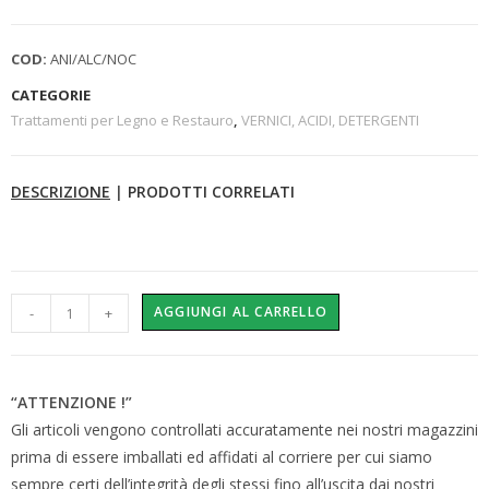
COD:
ANI/ALC/NOC
CATEGORIE
Trattamenti per Legno e Restauro
,
VERNICI, ACIDI, DETERGENTI
DESCRIZIONE
|
PRODOTTI CORRELATI
AGGIUNGI AL CARRELLO
-
+
“ATTENZIONE !”
Gli articoli vengono controllati accuratamente nei nostri magazzini
prima di essere imballati ed affidati al corriere per cui siamo
sempre certi dell’integrità degli stessi fino all’uscita dai nostri