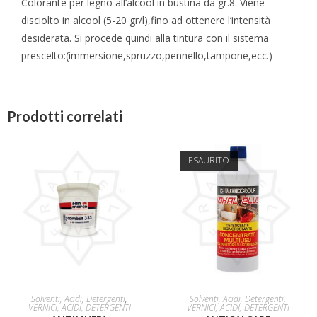
Colorante per legno all’alcool in bustina da gr.8. Viene
disciolto in alcool (5-20 gr/l),fino ad ottenere l’intensità
desiderata. Si procede quindi alla tintura con il sistema
prescelto:(immersione,spruzzo,pennello,tampone,ecc.)
Prodotti correlati
ESAURITO
LEGGI TUTTO
LEGGI TUTTO
Solventi, Acidi, Detergenti
,
Solventi, Acidi, Detergenti
,
VERNICI, ACIDI, DETERGENTI
VERNICI, ACIDI, DETERGENTI