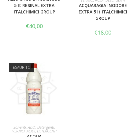
VERNICI, ACIDI, DETERGENTI
5 lt RESINAL EXTRA
ACQUARAGIA INODORE
ITALCHIMICI GROUP
EXTRA 5 lt ITALCHIMICI
GROUP
€
40,00
€
18,00
ESAURITO
LEGGI TUTTO
Solventi, Acidi, Detergenti
,
VERNICI, ACIDI, DETERGENTI
ACQUA